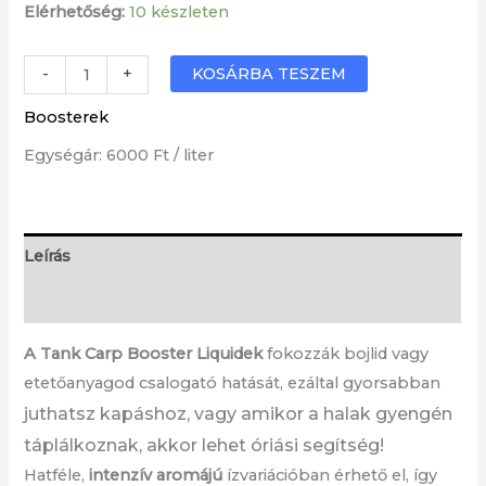
Elérhetőség:
10 készleten
Krill
KOSÁRBA TESZEM
-
+
Booster
Boosterek
mennyiség
Egységár: 6000 Ft / liter
Leírás
További információk
A Tank Carp Booster Liquidek
fokozzák bojlid vagy
etetőanyagod csalogató hatását, ezáltal gyorsabban
juthatsz
kapáshoz, vagy amikor a halak gyengén
táplálkoznak, akkor lehet óriási segítség!
Hatféle,
intenzív aromájú
ízvariációban érhető el, így