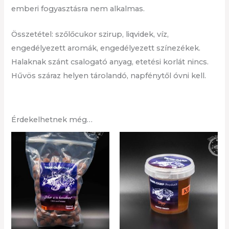
emberi fogyasztásra nem alkalmas.
Összetétel: szőlőcukor szirup, liqvidek, víz,
engedélyezett aromák, engedélyezett színezékek.
Halaknak szánt csalogató anyag, etetési korlát nincs.
Hűvös száraz helyen tárolandó, napfénytől óvni kell.
Érdekelhetnek még…