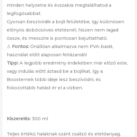
minden helyzetre és évszakra megtalálhatod a
legfogósabbat.
Gyorsan beszívódik a bojli felületébe, így különösen
előnyös dobócsöves etetésnél, hiszen nem ragad
össze, és messzire is pontosan bejuttatható.
⚠
Fontos:
Önállóan alkalmazva nem PVA-barát,
használat előtt alaposan felrázandó!
Tipp:
A legjobb eredmény érdekében már előző este,
vagy indulás előtt áztasd be a bojlikat, így a
Boosternek több ideje lesz beszívódni, és
fokozottabb hatást ér el a vízben.
Kiszerelés:
300 ml
Teljes értékű halaknak szánt csalizó és etetőanyag,