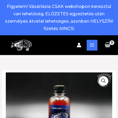
Figyelem! Vásárlásra CSAK webshopon keresztül
van lehetőség, ELŐZETES egyeztetés után
személyes átvétel lehetséges, azonban HELYSZÍNI
fizetés NINCS!
Skip
to
content