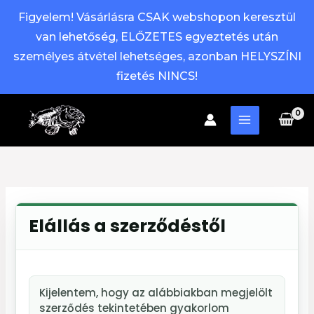
Figyelem! Vásárlásra CSAK webshopon keresztül
van lehetőség, ELŐZETES egyeztetés után
személyes átvétel lehetséges, azonban HELYSZÍNI
fizetés NINCS!
Skip
to
content
Elállás a szerződéstől
Kijelentem, hogy az alábbiakban megjelölt
szerződés tekintetében gyakorlom