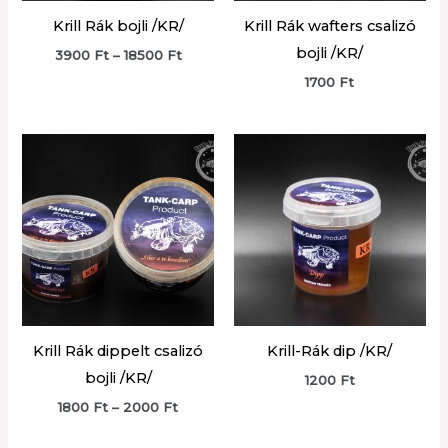
Krill Rák bojli /KR/
Krill Rák wafters csalizó
bojli /KR/
Ártartomány:
3900
Ft
–
18500
Ft
3900 Ft
1700
Ft
-
18500 Ft
Krill Rák dippelt csalizó
Krill-Rák dip /KR/
bojli /KR/
1200
Ft
Ártartomány:
1800
Ft
–
2000
Ft
1800 Ft
-