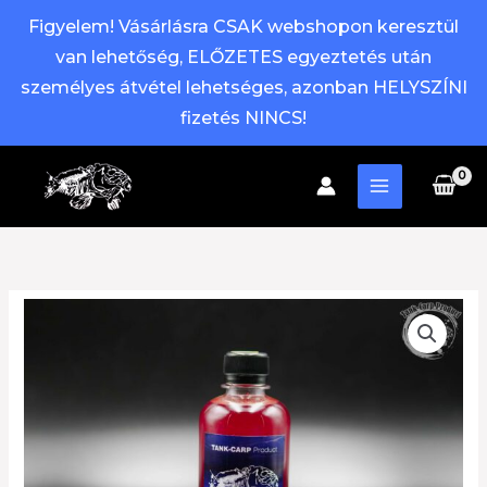
Figyelem! Vásárlásra CSAK webshopon keresztül
van lehetőség, ELŐZETES egyeztetés után
személyes átvétel lehetséges, azonban HELYSZÍNI
fizetés NINCS!
Skip
to
content