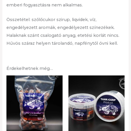
emberi fogyasztásra nem alkalmas.
Összetétel: szőlőcukor szirup, liqvidek, víz,
engedélyezett aromák, engedélyezett színezékek.
Halaknak szánt csalogató anyag, etetési korlát nincs.
Hűvös száraz helyen tárolandó, napfénytől óvni kell.
Érdekelhetnek még…