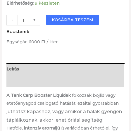
Elérhetőség:
9 készleten
Robin
KOSÁRBA TESZEM
-
+
Red
Boosterek
Booster
Egységár: 6000 Ft / liter
mennyiség
Leírás
További információk
A Tank Carp Booster Liquidek
fokozzák bojlid vagy
etetőanyagod csalogató hatását, ezáltal gyorsabban
juthatsz
kapáshoz, vagy amikor a halak gyengén
táplálkoznak, akkor lehet óriási segítség!
Hatféle,
intenzív aromájú
ízvariációban érhető el, így