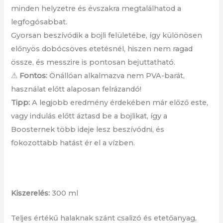
minden helyzetre és évszakra megtalálhatod a
legfogósabbat.
Gyorsan beszívódik a bojli felületébe, így különösen
előnyös dobócsöves etetésnél, hiszen nem ragad
össze, és messzire is pontosan bejuttatható.
⚠
Fontos:
Önállóan alkalmazva nem PVA-barát,
használat előtt alaposan felrázandó!
Tipp:
A legjobb eredmény érdekében már előző este,
vagy indulás előtt áztasd be a bojlikat, így a
Boosternek több ideje lesz beszívódni, és
fokozottabb hatást ér el a vízben.
Kiszerelés:
300 ml
Teljes értékű halaknak szánt csalizó és etetőanyag,