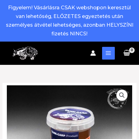
Figyelem! Vásárlásra CSAK webshopon keresztül
van lehetőség, ELŐZETES egyeztetés után
személyes átvétel lehetséges, azonban HELYSZÍNI
fizetés NINCS!
Skip
to
content