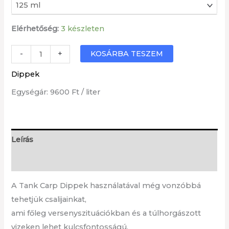
Elérhetőség:
3 készleten
Krill-
KOSÁRBA TESZEM
-
+
Rák
Dippek
dip
Egységár: 9600 Ft / liter
/KR/
mennyiség
Leírás
További információk
A Tank Carp Dippek használatával még vonzóbbá
tehetjük csalijainkat,
ami főleg versenyszituációkban és a túlhorgászott
vizeken lehet kulcsfontosságú.