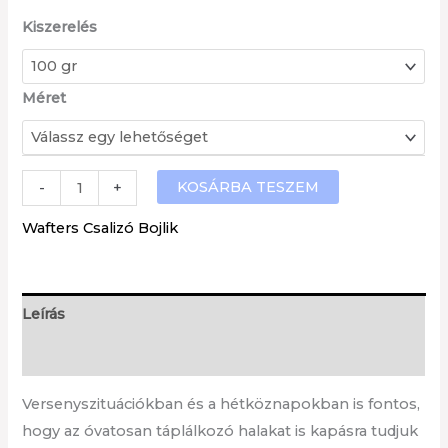
Kiszerelés
Méret
Krill
KOSÁRBA TESZEM
-
+
Rák
Wafters Csalizó Bojlik
wafters
csalizó
bojli
Leírás
/KR/
mennyiség
További információk
Versenyszituációkban és a hétköznapokban is fontos,
hogy az óvatosan táplálkozó halakat is kapásra tudjuk