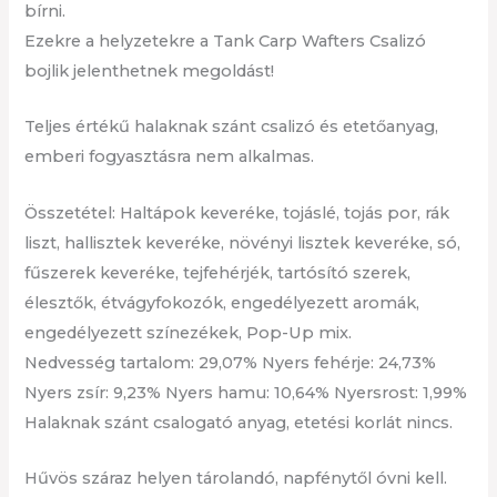
bírni.
Ezekre a helyzetekre a Tank Carp Wafters Csalizó
bojlik jelenthetnek megoldást!
Teljes értékű halaknak szánt csalizó és etetőanyag,
emberi fogyasztásra nem alkalmas.
Összetétel: Haltápok keveréke, tojáslé, tojás por, rák
liszt, hallisztek keveréke, növényi lisztek keveréke, só,
fűszerek keveréke, tejfehérjék, tartósító szerek,
élesztők, étvágyfokozók, engedélyezett aromák,
engedélyezett színezékek, Pop-Up mix.
Nedvesség tartalom: 29,07% Nyers fehérje: 24,73%
Nyers zsír: 9,23% Nyers hamu: 10,64% Nyersrost: 1,99%
Halaknak szánt csalogató anyag, etetési korlát nincs.
Hűvös száraz helyen tárolandó, napfénytől óvni kell.