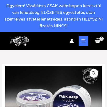
Figyelem! Vásárlásra CSAK webshopon keresztül
van lehetőség, ELŐZETES egyeztetés után
személyes átvétel lehetséges, azonban HELYSZÍNI
fizetés NINCS!
Skip
to
content