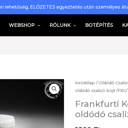
n lehetőség, ELŐZETES egyeztetés után személyes átv
WEBSHOP
RÓLUNK
BOTÉPÍTÉS
K
Kezdőlap
/
Oldódó Csaliz
oldódó csalizó bojli /FKC/
Frankfurti K
oldódó csali