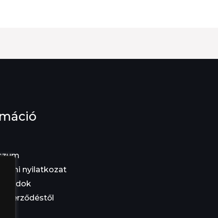
rmáció
szum
elmi nyilatkozat
i módok
a szerződéstől