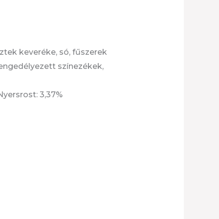
isztek keveréke, só, fűszerek
 engedélyezett színezékek,
Nyersrost: 3,37%