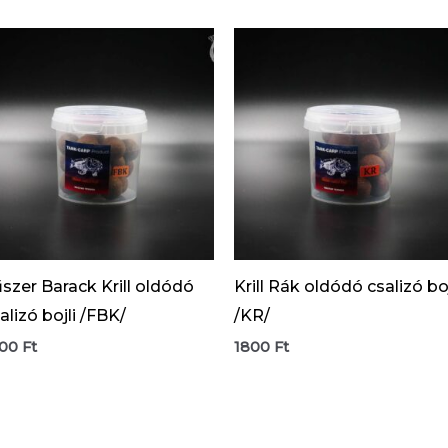
szer Barack Krill oldódó
Krill Rák oldódó csalizó boj
alizó bojli /FBK/
/KR/
800
Ft
1800
Ft