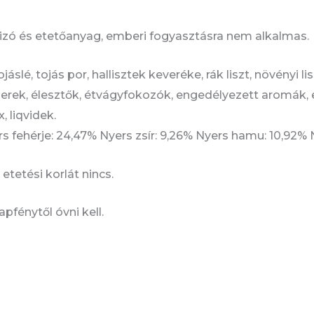
lizó és etetőanyag, emberi fogyasztásra nem alkalmas.
áslé, tojás por, hallisztek keveréke, rák liszt, növényi l
 szerek, élesztők, étvágyfokozók, engedélyezett aromák,
 liqvidek.
 fehérje: 24,47% Nyers zsír: 9,26% Nyers hamu: 10,92% 
tetési korlát nincs.
pfénytől óvni kell.