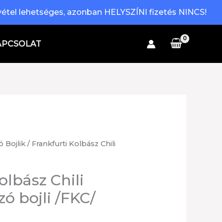
étel lehetséges, azonban HELYSZÍNI fizetés NINCS!
APCSOLAT
ó Bojlik
/ Frankfurti Kolbász Chili
olbász Chili
zó bojli /FKC/