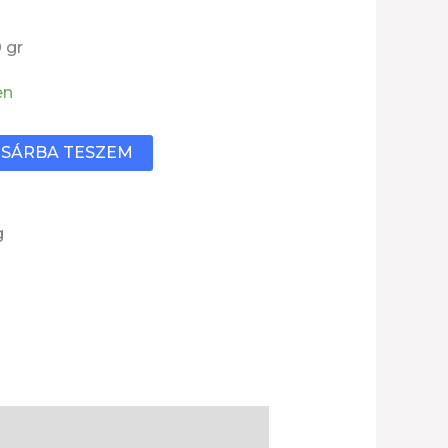
 gr
en
SÁRBA TESZEM
g