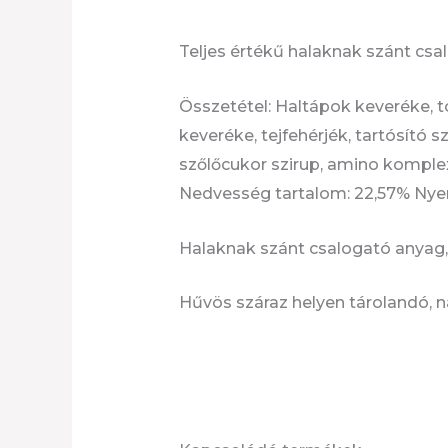
Teljes értékű halaknak szánt csa
Összetétel: Haltápok keveréke, toj
keveréke, tejfehérjék, tartósító
szőlőcukor szirup, amino komplex,
Nedvesség tartalom: 22,57% Nyers
Halaknak szánt csalogató anyag, e
Hűvös száraz helyen tárolandó, na