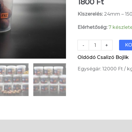
1800
Ft
Kiszerelés:
24mm – 150
Elérhetőség:
7 készlet
Frankfurti
KO
-
+
Kolbász
Oldódó Csalizó Bojlik
Chili
Egységár: 12000 Ft / k
oldódó
csalizó
bojli
/FKC/
mennyiség