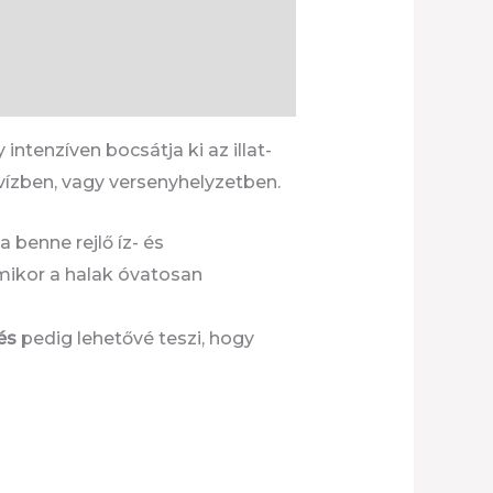
ntenzíven bocsátja ki az illat-
vízben, vagy versenyhelyzetben.
 benne rejlő íz- és
amikor a halak óvatosan
és
pedig lehetővé teszi, hogy