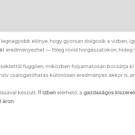
le" in
/home/tankcarp/public_html/wp-
emplates/single-product/tabs/tabs.php
on line
38
legnagyobb előnye, hogy gyorsan dolgozik a vízben, így i
s
t eredményezhet — főleg rövid horgászatokon, hideg 
séklettől függően, miközben folyamatosan bocsátja ki a
tenzív csalogatóhatás különösen eredményes akkor is, 
ásával készült,
11 ízben
elérhető, a
gazdaságos kiszerel
 áron
.