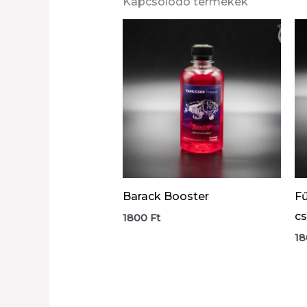
Kapcsolódó termékek
Barack Booster
Fű
cs
1800
Ft
1