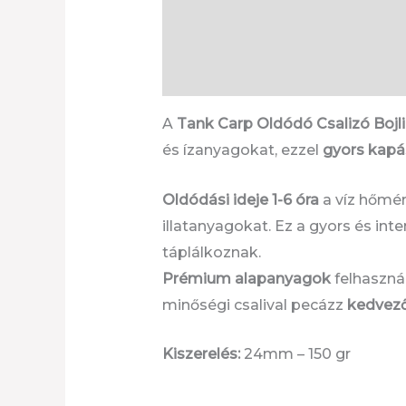
Warning
: Undefined array key "tit
content/plugins/woocommerce/t
A
Tank Carp Oldódó Csalizó Bojli
és ízanyagokat, ezzel
gyors kapá
Oldódási ideje 1-6 óra
a víz hőmér
illatanyagokat. Ez a gyors és in
táplálkoznak.
Prémium alapanyagok
felhasznál
minőségi csalival pecázz
kedvező
Kiszerelés:
24mm – 150 gr