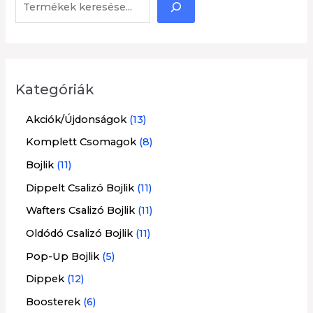
K
e
r
e
s
Kategóriák
é
1
Akciók/Újdonságok
13
s
3
8
Komplett Csomagok
8
t
t
1
Bojlik
11
e
e
1
1
Dippelt Csalizó Bojlik
11
r
r
t
1
1
Wafters Csalizó Bojlik
11
m
m
e
t
1
1
Oldódó Csalizó Bojlik
11
é
é
r
e
t
1
5
Pop-Up Bojlik
5
k
k
m
r
e
t
t
1
Dippek
12
é
m
r
e
e
2
6
Boosterek
6
k
é
m