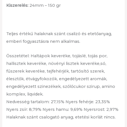
Kiszerelés:
24mm – 150 gr
Teljes értékű halaknak szánt csalizó és etetőanyag,
emberi fogyasztásra nem alkalmas.
Összetétel: Haltápok keveréke, tojáslé, tojás por,
hallisztek keveréke, növényi lisztek keveréke,só,
fűszerek keveréke, tejfehérjék, tartósító szerek,
élesztők, étvágyfokozók, engedélyezett aromák,
engedélyezett szinezékek, szőlőcukor szirup, amino
komplex, liqvidek.
Nedvesség tartalom: 27,15% Nyers fehérje: 23,35%
Nyers zsír: 8,79% Nyers hamu: 9,69% Nyersrost: 2,97%
Halaknak szánt csalogató anyag, etetési korlát nincs.