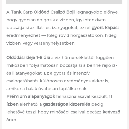
A
Tank Carp Oldódó Csalizó Bojli
legnagyobb előnye,
hogy gyorsan dolgozik a vízben, így intenzíven
bocsátja ki az illat- és ízanyagokat, ezzel
gyors kapás
t
eredményezhet — főleg rövid horgászatokon, hideg
vízben, vagy versenyhelyzetben.
Oldódási ideje 1-6 óra
a víz hőmérséklettől függően,
miközben folyamatosan bocsátja ki a benne rejlő íz-
és illatanyagokat. Ez a gyors és intenzív
csalogatóhatás különösen eredményes akkor is,
amikor a halak óvatosan táplálkoznak.
Prémium alapanyagok
felhasználásával készült,
11
ízben
elérhető, a
gazdaságos kiszerelés
pedig
lehetővé teszi, hogy minőségi csalival pecázz
kedvező
áron
.