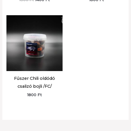
price
price
was:
is:
1800 Ft.
1400 Ft.
Fűszer Chili oldódó
csalizó bojli /FC/
1800
Ft