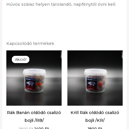
Hűvös száraz helyen tárolandó, napfénytől óvni kell.
Kapcsolódó termékek
Akció!
Akció!
Rák Banán oldódó csalizó
Krill Rák oldódó csalizó
bojli /RB/
bojli /KR/
Original
Current
1800
Ft
1400
Ft
1800
Ft