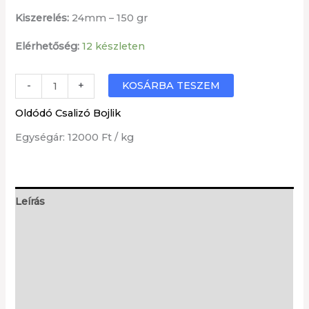
Kiszerelés:
24mm – 150 gr
Elérhetőség:
12 készleten
Fűszer
KOSÁRBA TESZEM
-
+
Barack
Oldódó Csalizó Bojlik
oldódó
Egységár: 12000 Ft / kg
csalizó
bojli
/FB/
mennyiség
Leírás
Warning
: Undefined array key "title" in
/home/tankcarp/public_html/wp-
content/plugins/woocommerce/templates/single-
product/tabs/tabs.php
on line
38