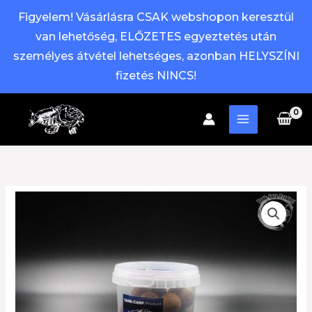
Figyelem! Vásárlásra CSAK webshopon keresztül
van lehetőség, ELŐZETES egyeztetés után
személyes átvétel lehetséges, azonban HELYSZÍNI
fizetés NINCS!
Skip
to
content