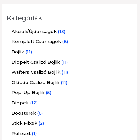
e
s
Kategóriák
é
1
Akciók/Újdonságok
13
s
3
8
Komplett Csomagok
8
t
t
1
Bojlik
11
e
e
1
1
Dippelt Csalizó Bojlik
11
r
r
t
1
1
Wafters Csalizó Bojlik
11
m
m
e
t
1
1
Oldódó Csalizó Bojlik
11
é
é
r
e
t
1
5
Pop-Up Bojlik
5
k
k
m
r
e
t
t
1
Dippek
12
é
m
r
e
e
2
6
Boosterek
6
k
é
m
r
r
t
t
2
Stick Mixek
2
k
é
m
m
e
e
t
1
Ruházat
1
k
é
é
r
r