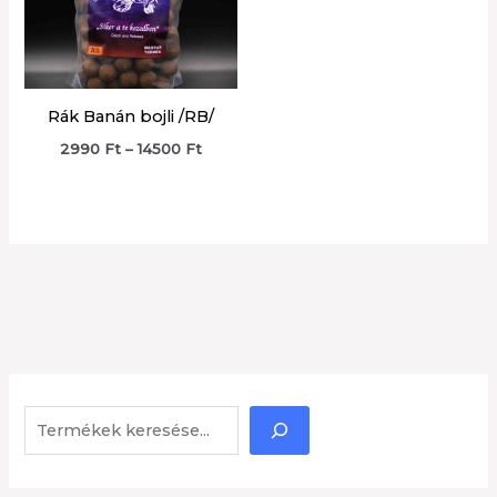
Rák Banán bojli /RB/
Ártartomány:
2990
Ft
–
14500
Ft
2990 Ft
-
14500 Ft
K
e
r