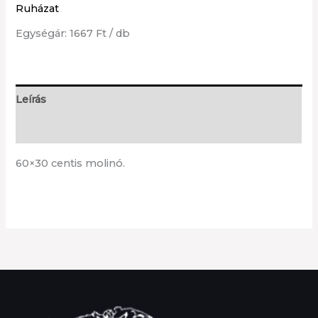
Ruházat
Molinó
Egységár: 1667 Ft / db
mennyiség
Leírás
További információk
60×30 centis molinó.