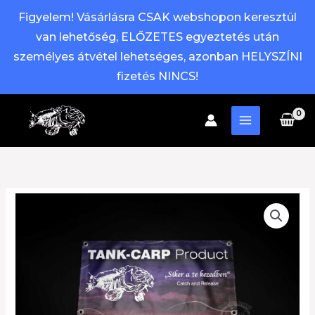
Figyelem! Vásárlásra CSAK webshopon keresztül
van lehetőség, ELŐZETES egyeztetés után
személyes átvétel lehetséges, azonban HELYSZÍNI
fizetés NINCS!
Skip
to
content