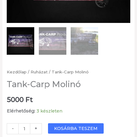
Kezdőlap
/
Ruházat
/ Tank-Carp Molinó
Tank-Carp Molinó
5000
Ft
Elérhetőség:
3 készleten
Tank-
KOSÁRBA TESZEM
-
+
Carp