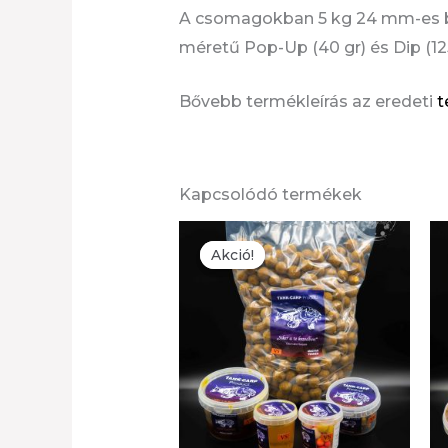
A csomagokban 5 kg 24 mm-es bojl
méretű Pop-Up (40 gr) és Dip (125
Bővebb termékleírás az eredeti
t
Kapcsolódó termékek
Akció!
Akció!