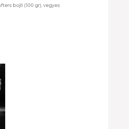
rs bojli (100 gr), vegyes