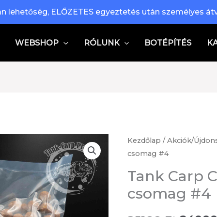
n lehetőség, ELŐZETES egyeztetés után személyes átv
WEBSHOP
RÓLUNK
BOTÉPÍTÉS
K
Kezdőlap
/
Akciók/Újdon
csomag #4
Tank Carp Ca
csomag #4