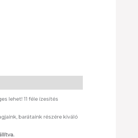
lehet! 11 féle ízesítés
gjaink, barátaink részére kiváló
lítva.