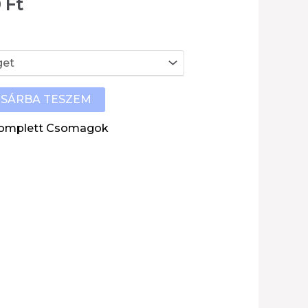
al
Current
0
Ft
price
is:
Ft.
24000 Ft.
SÁRBA TESZEM
omplett Csomagok