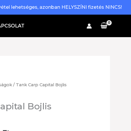
étel lehetséges, azonban HELYSZÍNI fizetés NINCS!
APCSOLAT
ságok
/ Tank Carp Capital Bojlis
pital Bojlis