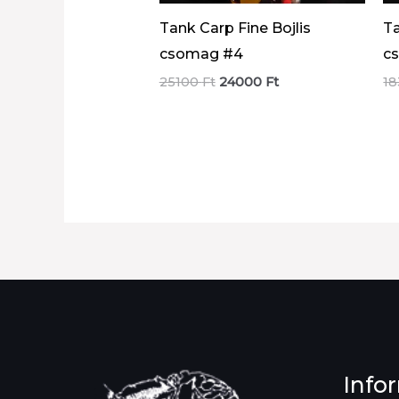
Tank Carp Fine Bojlis
Ta
csomag #4
c
Original
Current
25100
Ft
24000
Ft
1
price
price
was:
is:
25100 Ft.
24000 Ft.
Info