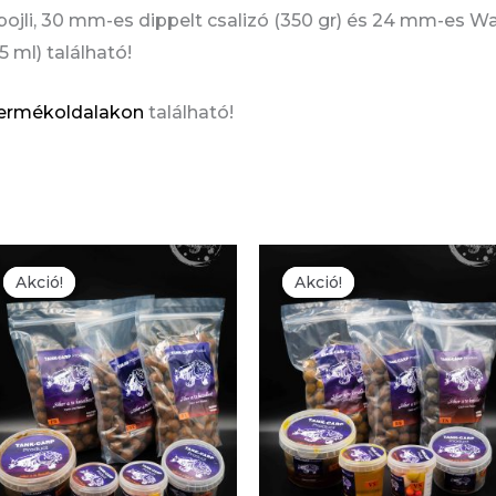
i, 30 mm-es dippelt csalizó (350 gr) és 24 mm-es Wafte
 ml) található!
ermékoldalakon
található!
Akció!
Akció!
Akció!
Akció!