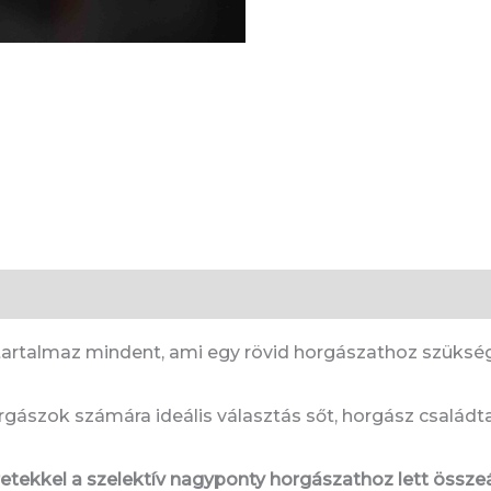
artalmaz mindent, ami egy rövid horgászathoz szükséges 
rgászok számára ideális választás sőt, horgász családta
ekkel a szelektív nagyponty horgászathoz lett összeál