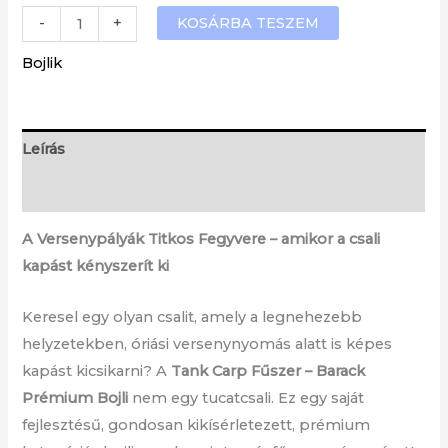
Fűszer
KOSÁRBA TESZEM
-
+
Barack
Bojlik
bojli
/FB/
mennyiség
Leírás
További információk
A Versenypályák Titkos Fegyvere – amikor a csali
kapást kényszerít ki
Keresel egy olyan csalit, amely a legnehezebb
helyzetekben, óriási versenynyomás alatt is képes
kapást kicsikarni? A
Tank Carp Fűszer – Barack
Prémium Bojli
nem egy tucatcsali. Ez egy saját
fejlesztésű, gondosan kikísérletezett, prémium