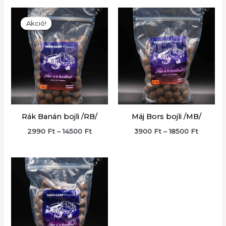
Akció!
Akció!
Rák Banán bojli /RB/
Máj Bors bojli /MB/
Ártartomány:
Ártarto
2990
Ft
–
14500
Ft
3900
Ft
–
18500
Ft
2990 Ft
3900 Ft
-
-
14500 Ft
18500 F