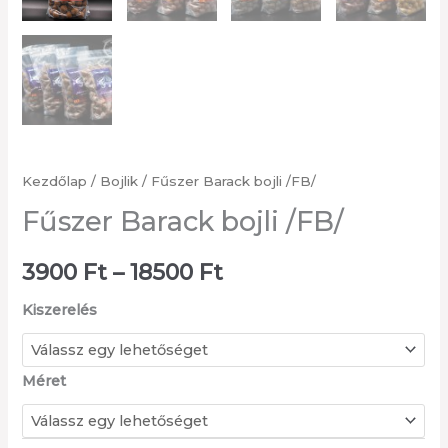
Kezdőlap
/
Bojlik
/ Fűszer Barack bojli /FB/
Fűszer Barack bojli /FB/
Ártartomány:
3900
Ft
–
18500
Ft
3900 Ft
Kiszerelés
-
Méret
18500 Ft