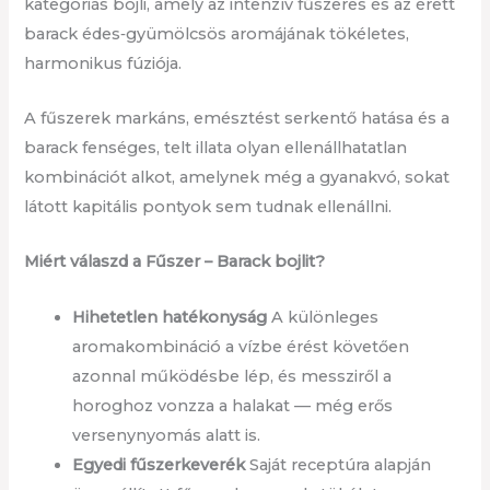
kategóriás bojli, amely az intenzív fűszeres és az érett
barack édes‑gyümölcsös aromájának tökéletes,
harmonikus fúziója.
A fűszerek markáns, emésztést serkentő hatása és a
barack fenséges, telt illata olyan ellenállhatatlan
kombinációt alkot, amelynek még a gyanakvó, sokat
látott kapitális pontyok sem tudnak ellenállni.
Miért válaszd a Fűszer – Barack bojlit?
Hihetetlen hatékonyság
A különleges
aromakombináció a vízbe érést követően
azonnal működésbe lép, és messziről a
horoghoz vonzza a halakat — még erős
versenynyomás alatt is.
Egyedi fűszerkeverék
Saját receptúra alapján