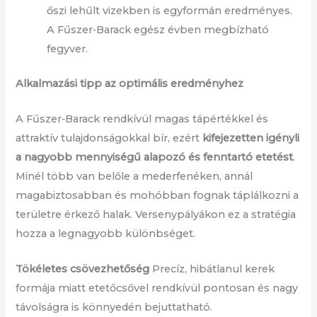
őszi lehűlt vizekben is egyformán eredményes.
A Fűszer‑Barack egész évben megbízható
fegyver.
Alkalmazási tipp az optimális eredményhez
A Fűszer‑Barack rendkívül magas tápértékkel és
attraktív tulajdonságokkal bír, ezért
kifejezetten igényli
a nagyobb mennyiségű alapozó és fenntartó etetést
.
Minél több van belőle a mederfenéken, annál
magabiztosabban és mohóbban fognak táplálkozni a
területre érkező halak. Versenypályákon ez a stratégia
hozza a legnagyobb különbséget.
Tökéletes csövezhetőség
Precíz, hibátlanul kerek
formája miatt etetőcsővel rendkívül pontosan és nagy
távolságra is könnyedén bejuttatható.