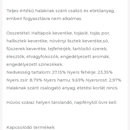
Teljes értékű halaknak szánt csalizó és etetőanyag,
emberi fogyasztásra nem alkalmas.
Összetétel: Haltápok keveréke, tojáslé, tojás por,
hallisztek keveréke, növényi lisztek keveréke,só,
fűszerek keveréke, tejfehérjék, tartósító szerek,
élesztők, étvágyfokozók, engedélyezett aromák,
engedélyezett szinezékek.
Nedvesség tartalom: 27,15% Nyers fehérje: 23,35%
Nyers zsír: 8,79% Nyers hamu: 9,69% Nyersrost: 2,97%
Halaknak szánt csalogató anyag, etetési korlát nincs.
Hűvös száraz helyen tárolandó, napfénytől óvni kell.
Kapcsolódó termékek