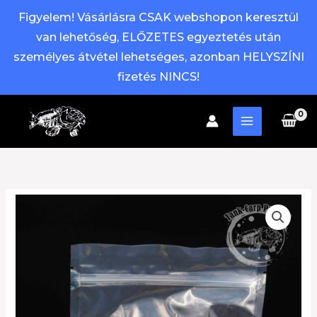
Figyelem! Vásárlásra CSAK webshopon keresztül
van lehetőség, ELŐZETES egyeztetés után
személyes átvétel lehetséges, azonban HELYSZÍNI
fizetés NINCS!
Skip
to
content