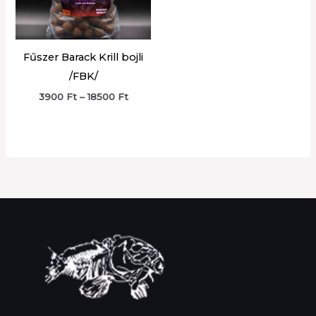
Fűszer Barack Krill bojli
/FBK/
Ártartomány:
3900
Ft
–
18500
Ft
3900 Ft
-
18500 Ft