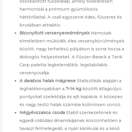
összeállított fűszeralap, amely tökéletesen
harmonizál a prémium gyümölcsös
háttérillattal. A csali egyszerre édes, fűszeres és
brutálisan attraktív.
Bizonyított versenyeredmények
Nemcsak
elméletben működik: éles versenykörülmények
között, nagy terhelésű pályákon is sorra hozza a
dobogós helyezéseket. A Fűszer‑Barack a Tank
Carp paletta legkelendőbb, legstabilabb
versenycsalija.
A darabos halak mágnese
Statisztikák alapján a
leghatékonyabban a
7–14 kg
közötti átlagsúlyú
pontyokat szelektálja és ejti kapásra. A közepes
és nagy testű halak számára különösen vonzó.
Négyévszakos csoda
Stabil szerkezetének és
egyedi oldódási dinamikájának köszönhetően a
tavaszi felmelegedő, a nyári kánikulai és a késő