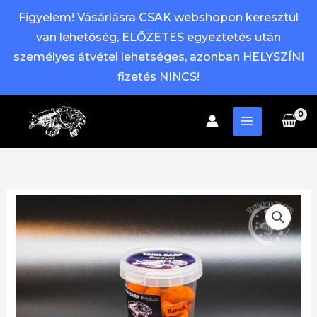
Figyelem! Vásárlásra CSAK webshopon keresztül
van lehetőség, ELŐZETES egyeztetés után
személyes átvétel lehetséges, azonban HELYSZÍNI
fizetés NINCS!
Skip
to
content