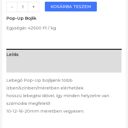
Barack
KOSÁRBA TESZEM
-
+
Pop-
Pop-Up Bojlik
Up
Egységár: 42500 Ft / kg
bojli
mennyiség
Leírás
További információk
Lebegő Pop-Up bojlijaink több
ízben/színben/méretben elérhetőek
hosszú lebegési idővel, így minden helyzetre van
számodra megfelelő!
10-12-16-20mm méretben vegyesen.